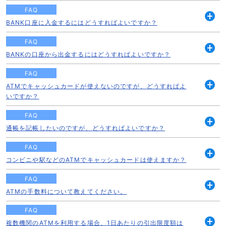
く
FAQ
BANK口座に入金するにはどうすればよいですか？
開
く
FAQ
BANKの口座から出金するにはどうすればよいですか？
開
く
FAQ
ATMでキャッシュカードが使えないのですが、どうすればよ
開
いですか？
く
FAQ
通帳を記帳したいのですが、どうすればよいですか？
開
く
FAQ
コンビニや駅などのATMでキャッシュカードは使えますか？
開
く
FAQ
ATMの手数料について教えてください。
開
く
FAQ
複数機関のATMを利用する場合、1日あたりの引出限度額は