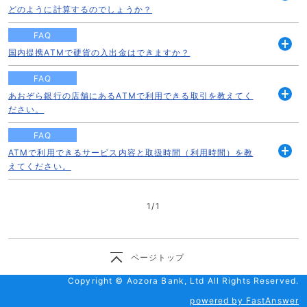
開
どのように計算するのでしょうか？
く
FAQ
国内提携ATMで硬貨の入出金はできますか？
開
く
FAQ
あおぞら銀行の店舗にあるATMで利用できる取引を教えてく
開
ださい。
く
FAQ
ATMで利用できるサービス内容と取扱時間（利用時間）を教
開
えてください。
く
1
/
1
ページトップ
Copyright © Aozora Bank, Ltd All Rights Reserved.
powered by FastAnswer