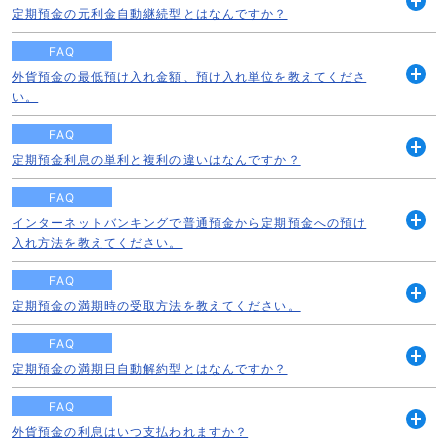
定期預金の元利金自動継続型とはなんですか？
開
く
FAQ
外貨預金の最低預け入れ金額、預け入れ単位を教えてくださ
開
い。
く
FAQ
定期預金利息の単利と複利の違いはなんですか？
開
く
FAQ
インターネットバンキングで普通預金から定期預金への預け
開
入れ方法を教えてください。
く
FAQ
定期預金の満期時の受取方法を教えてください。
開
く
FAQ
定期預金の満期日自動解約型とはなんですか？
開
く
FAQ
外貨預金の利息はいつ支払われますか？
開