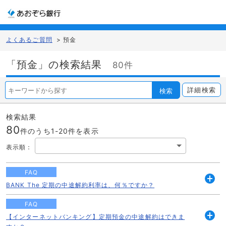
よくあるご質問
>
預金
「預金」の検索結果
80件
詳細検索
検索
検索結果
80
件のうち1-
20
件を表示
表示順
：
FAQ
BANK The 定期の中途解約利率は、何％ですか？
開
く
FAQ
【インターネットバンキング】定期預金の中途解約はできま
開