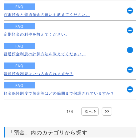
く
FAQ
貯蓄預金と普通預金の違いを教えてください。
開
く
FAQ
定期預金の利率を教えてください。
開
く
FAQ
普通預金利息の計算方法を教えてください。
開
く
FAQ
普通預金利息はいつ入金されますか？
開
く
FAQ
預金保険制度で預金等はどの範囲まで保護されていますか？
開
く
1
/
4
次へ
最後
「預金」内のカテゴリから探す