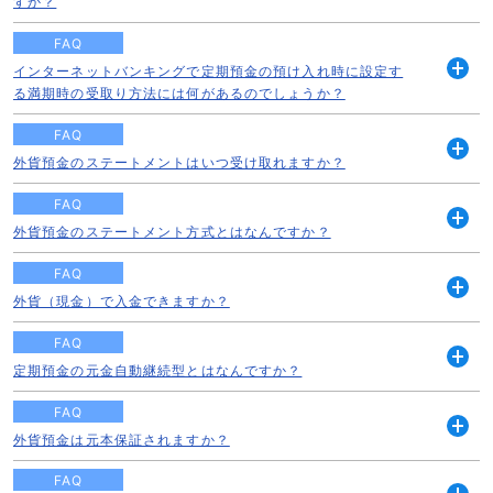
すか？
く
FAQ
インターネットバンキングで定期預金の預け入れ時に設定す
開
る満期時の受取り方法には何があるのでしょうか？
く
FAQ
外貨預金のステートメントはいつ受け取れますか？
開
く
FAQ
外貨預金のステートメント方式とはなんですか？
開
く
FAQ
外貨（現金）で入金できますか？
開
く
FAQ
定期預金の元金自動継続型とはなんですか？
開
く
FAQ
外貨預金は元本保証されますか？
開
く
FAQ