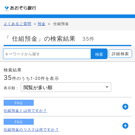
よくあるご質問
>
預金
>
仕組預金
「 仕組預金」の検索結果
35件
詳細検索
検索
検索結果
35
件のうち1-
20
件を表示
表示順
：
FAQ
仕組預金とは何ですか？
開
く
FAQ
仕組預金のリスクは何ですか？
開