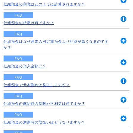
仕組預金の利息はどのように計算されますか？
開
く
FAQ
仕組預金の特徴は何ですか？
開
く
FAQ
仕組預金はなぜ通常の円定期預金より利率が高くなるのです
開
か？
く
FAQ
仕組預金の預入金額は？
開
く
FAQ
仕組預金で元本割れは発生しますか？
開
く
FAQ
仕組預金の解約時の制限や不利益は何ですか？
開
く
FAQ
仕組預金の満期時の取扱いはどうなりますか？
開
く