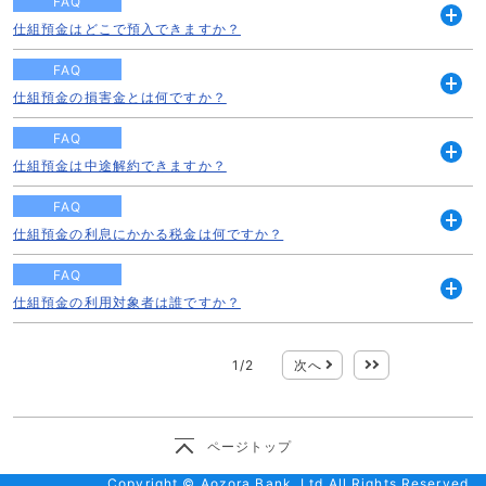
FAQ
仕組預金はどこで預入できますか？
開
く
FAQ
仕組預金の損害金とは何ですか？
開
く
FAQ
仕組預金は中途解約できますか？
開
く
FAQ
仕組預金の利息にかかる税金は何ですか？
開
く
FAQ
仕組預金の利用対象者は誰ですか？
開
く
1
/
2
次へ
最後
ページトップ
Copyright © Aozora Bank, Ltd All Rights Reserved.