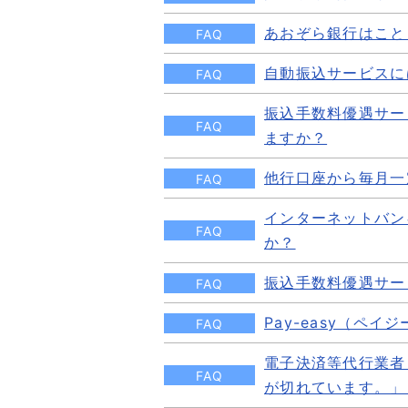
あおぞら銀行はこと
FAQ
自動振込サービスに
FAQ
振込手数料優遇サー
FAQ
ますか？
他行口座から毎月一
FAQ
インターネットバン
FAQ
か？
振込手数料優遇サー
FAQ
Pay-easy（ペ
FAQ
電子決済等代行業者
FAQ
が切れています。」