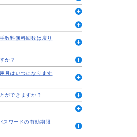
開
く
開
く
開
手数料無料回数は戻り
く
開
く
すか？
開
用月はいつになります
く
開
く
とができますか？
開
く
開
パスワードの有効期限
く
開