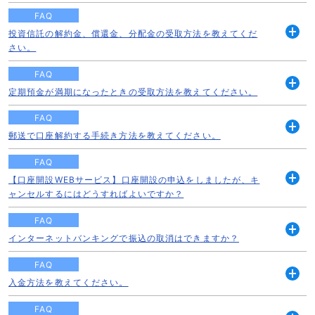
く
FAQ
投資信託の解約金、償還金、分配金の受取方法を教えてくだ
開
さい。
く
FAQ
定期預金が満期になったときの受取方法を教えてください。
開
く
FAQ
郵送で口座解約する手続き方法を教えてください。
開
く
FAQ
【口座開設WEBサービス】口座開設の申込をしましたが、キ
開
ャンセルするにはどうすればよいですか？
く
FAQ
インターネットバンキングで振込の取消はできますか？
開
く
FAQ
入金方法を教えてください。
開
く
FAQ