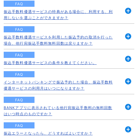
FAQ
振込手数料優遇サービスの特典がある場合に、利用する、利
開
用しないを選ぶことができますか？
く
FAQ
振込手数料優遇サービスを利用した振込予約の取消を行った
開
場合、他行宛振込手数料無料回数は戻りますか？
く
FAQ
振込手数料優遇サービスの条件を教えてください。
開
く
FAQ
インターネットバンキングで振込予約した場合、振込手数料
開
優遇サービスの利用月はいつになりますか？
く
FAQ
BANKアプリに表示されている他行宛振込手数料の無料回数
開
はいつ時点のものですか？
く
FAQ
振込エラーとなったら、どうすればよいですか？
開