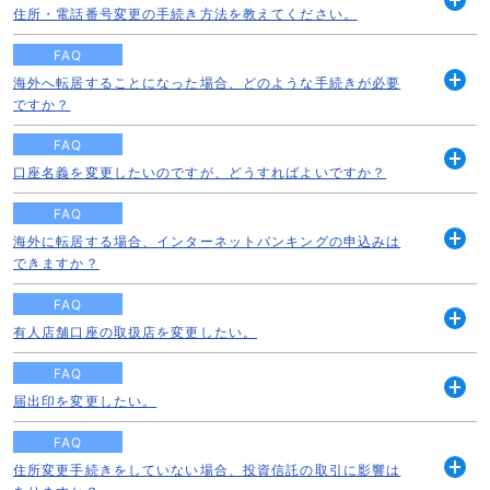
住所・電話番号変更の手続き方法を教えてください。
開
く
FAQ
海外へ転居することになった場合、どのような手続きが必要
開
ですか？
く
FAQ
口座名義を変更したいのですが、どうすればよいですか？
開
く
FAQ
海外に転居する場合、インターネットバンキングの申込みは
開
できますか？
く
FAQ
有人店舗口座の取扱店を変更したい。
開
く
FAQ
届出印を変更したい。
開
く
FAQ
住所変更手続きをしていない場合、投資信託の取引に影響は
開