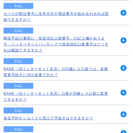
く
FAQ
カードの暗証番号に生年月日や電話番号を組み合わせれば登
開
録できますか？
く
FAQ
郵送手続の書類に「投資信託口座番号」の記入欄がありま
す。インターネットバンキングで投資信託口座番号はどうす
開
れば確認できますか？
く
FAQ
BANK（旧インターネット支店）の印鑑レス口座では、各種
開
変更手続きに何が必要ですか？
く
FAQ
BANK（旧インターネット支店）口座を印鑑レス口座に変更
開
できますか？
く
FAQ
来店予約をしなくても窓口で手続きはできますか？
開
く
FAQ