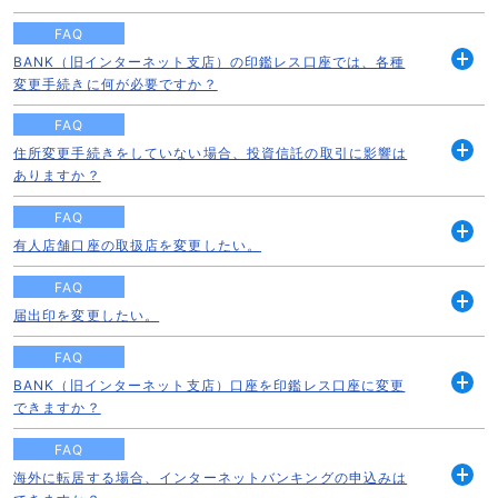
く
FAQ
BANK（旧インターネット支店）の印鑑レス口座では、各種
開
変更手続きに何が必要ですか？
く
FAQ
住所変更手続きをしていない場合、投資信託の取引に影響は
開
ありますか？
く
FAQ
有人店舗口座の取扱店を変更したい。
開
く
FAQ
届出印を変更したい。
開
く
FAQ
BANK（旧インターネット支店）口座を印鑑レス口座に変更
開
できますか？
く
FAQ
海外に転居する場合、インターネットバンキングの申込みは
開