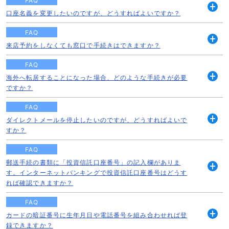
FAQ
口座名義を変更したいのですが、どうすればよいですか？
開
く
FAQ
来店予約をしなくても窓口で手続きはできますか？
開
く
FAQ
海外へ転居することになった場合、どのような手続きが必要
開
ですか？
く
FAQ
ダイレクトメールを停止したいのですが、どうすればよいで
開
すか？
く
FAQ
郵送手続の書類に「投資信託口座番号」の記入欄がありま
す。インターネットバンキングで投資信託口座番号はどうす
開
れば確認できますか？
く
FAQ
カードの暗証番号に生年月日や電話番号を組み合わせれば登
開
録できますか？