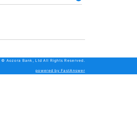
開
く
 © Aozora Bank, Ltd All Rights Reserved.
powered by FastAnswer